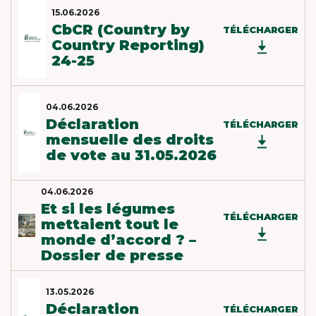
X
15.06.2026
CbCR (Country by
TÉLÉCHARGER
MEET OUR PLANET-
Country Reporting)
FRIENDLY FOOD
24-25
PACKAGING
04.06.2026
Déclaration
TÉLÉCHARGER
mensuelle des droits
de vote au 31.05.2026
04.06.2026
Et si les légumes
TÉLÉCHARGER
mettaient tout le
monde d’accord ? –
Dossier de presse
13.05.2026
Déclaration
TÉLÉCHARGER