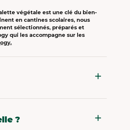
STATUTS
ette végétale est une clé du bien-
DOCUMENTS
sinent en cantines scolaires, nous
D’ENREGISTREMENT
ent sélectionnés, préparés et
UNIVERSEL
ology qui les accompagne sur les
logy.
uits végétaux, bons pour la santé,
les et de qualité : bons pour nous et
’optimisation de nos produits
lle ?