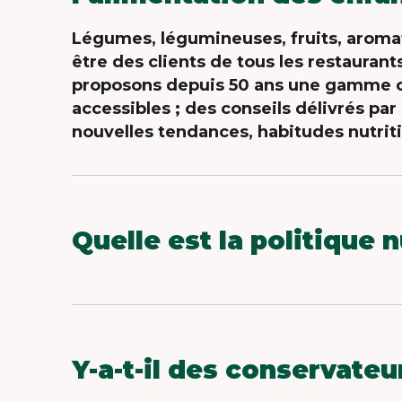
Légumes, légumineuses, fruits, aroma
être des clients de tous les restaurant
proposons depuis 50 ans une gamme co
accessibles ; des conseils délivrés par
nouvelles tendances, habitudes nutriti
Quelle est la politique 
Nos équipes travaillent en permanence
avec les meilleurs profils nutritionnel
pour la planète. Cette démarche de pro
alimentaires. En savoir plus sur notre
Y-a-t-il des conservate
Chez Bonduelle, tous engagés dans la 