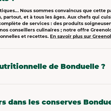
tiques… Nous sommes convaincus que cette pal
s, partout, et à tous les âges. Aux chefs qui cui
mplète de services : des produits soigneusem
 nos conseillers culinaires ; notre offre Green
onnelles et recettes.
En savoir plus sur Greeno
nutritionnelle de Bonduelle ?
 à développer des solutions proposant des prod
s possibles, en privilégiant des ingrédients simp
grès permanent est basée sur l’évaluation et l
 démarche en faveur de l’alimentation durable
urs dans les conserves Bondue
révolution végétale ! | Groupe Bonduelle