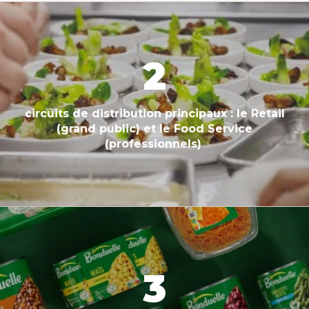
2
circuits de distribution principaux : le Retail
(grand public) et le Food Service
(professionnels)
3