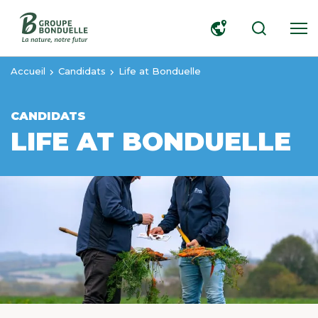
RECHERCHER
Accueil
Candidats
Life at Bonduelle
CANDIDATS
LIFE AT BONDUELLE