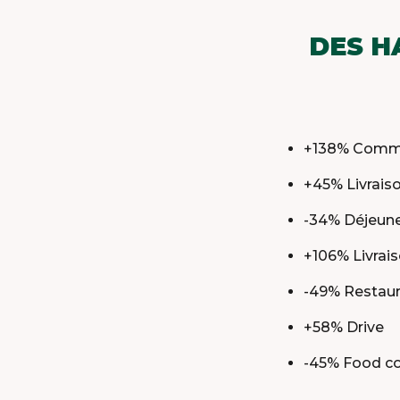
DES H
+138% Comma
+45% Livrais
-34% Déjeune
+106% Livrai
-49% Restaur
+58% Drive
-45% Food co