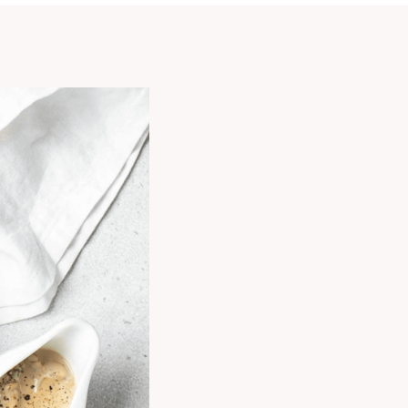
L’ACTIONNARIAT
DU
GROUPE
BONDUELLE
DEVENIR
ACTIONNAIRE
BONDUELLE
REVUE
DE
L’ACTIONNAIRE
NOS
ANALYSTES
FINANCIERS
CODE
DE
DÉONTOLOGIE
BOURSIÈRE