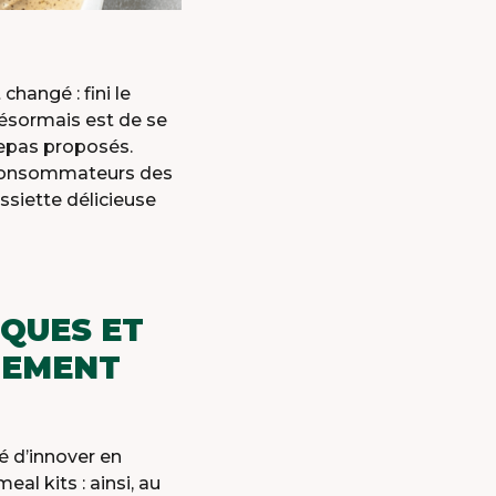
STATUTS
DOCUMENTS
D’ENREGISTREMENT
hangé : fini le
UNIVERSEL
désormais est de se
 repas proposés.
X
x consommateurs des
ssiette délicieuse
FOOD
IQUES ET
NEMENT
é d’innover en
l kits : ainsi, au