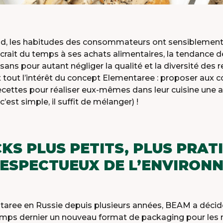
vid, les habitudes des consommateurs ont sensiblement c
crait du temps à ses achats alimentaires, la tendance 
… sans pour autant négliger la qualité et la diversité des
t tout l’intérêt du concept Elementaree : proposer au
ecettes pour réaliser eux-mêmes dans leur cuisine une a
T OUR PLANET-FRIENDLY 
’est simple, il suffit de mélanger) !
PACKAGING
KS PLUS PETITS, PLUS PRAT
RESPECTUEUX DE L’ENVIRON
taree en Russie depuis plusieurs années, BEAM a décid
mps dernier un nouveau format de packaging pour les mea