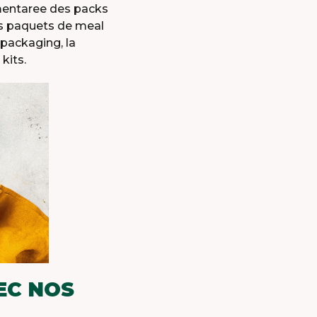
ementaree des packs
es paquets de meal
 packaging, la
kits.
EC NOS