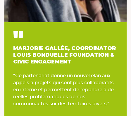
MARJORIE GALLÉE, COORDINATOR
LOUIS BONDUELLE FOUNDATION &
CIVIC ENGAGEMENT
"Ce partenariat donne un nouvel élan aux
appels à projets qui sont plus collaboratifs
en interne et permettent de répondre à de
réelles problématiques de nos
communautés sur des territoires divers."