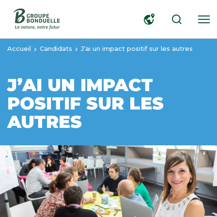
RECHERCHER
Accueil
Candidats
J’ai un impact positif sur les autres
J’AI UN IMPACT
POSITIF SUR LES
AUTRES