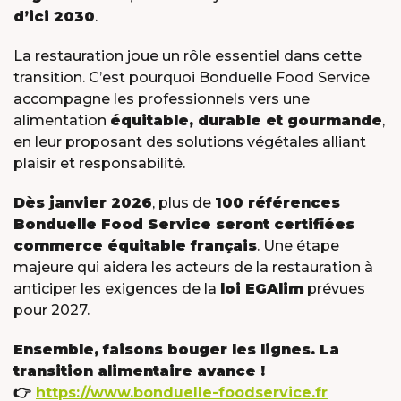
MEET OUR PLANET-
d’ici 2030
.
FRIENDLY FOOD
La restauration joue un rôle essentiel dans cette
PACKAGING
transition. C’est pourquoi Bonduelle Food Service
accompagne les professionnels vers une
alimentation
équitable, durable et gourmande
,
en leur proposant des solutions végétales alliant
plaisir et responsabilité.
Dès janvier 2026
, plus de
100 références
Bonduelle Food Service seront certifiées
commerce équitable français
. Une étape
majeure qui aidera les acteurs de la restauration à
anticiper les exigences de la
loi EGAlim
prévues
pour 2027.
Ensemble, faisons bouger les lignes. La
transition alimentaire avance !
👉
https://www.bonduelle-foodservice.fr