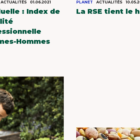
ACTUALITÉS
01.06.2021
PLANET
ACTUALITÉS
10.05.
uelle : Index de
La RSE tient le h
lité
essionnelle
T OUR PLANET-FRIENDLY 
mes-Hommes
PACKAGING