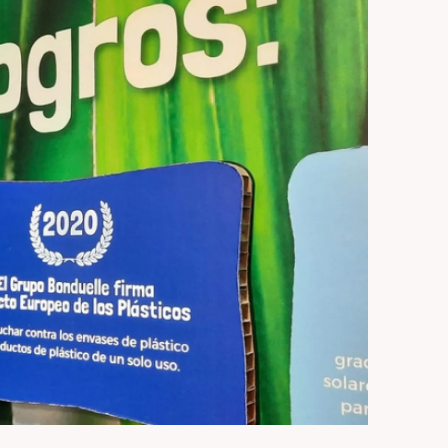
L’ACTIONNARIAT
DU
GROUPE
BONDUELLE
DEVENIR
ACTIONNAIRE
BONDUELLE
REVUE
DE
L’ACTIONNAIRE
NOS
ANALYSTES
FINANCIERS
CODE
DE
DÉONTOLOGIE
BOURSIÈRE