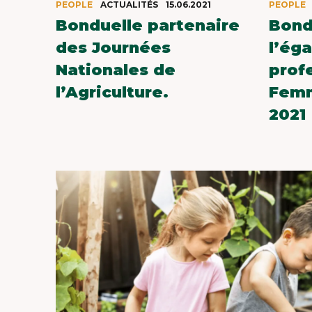
PEOPLE
ACTUALITÉS
15.06.2021
PEOPLE
Bonduelle partenaire
Bond
des Journées
l’éga
Nationales de
prof
MEE
l’Agriculture.
Fem
2021