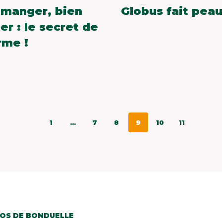
 manger, bien
Globus fait peau
r : le secret de
rme !
1
...
7
8
9
10
11
OS DE BONDUELLE