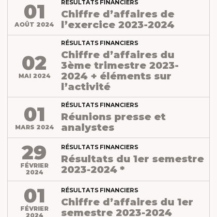
RÉSULTATS FINANCIERS
01
Chiffre d’affaires de
X
l’exercice 2023-2024
AOÛT 2024
MEET OUR PLANET-
RÉSULTATS FINANCIERS
FRIENDLY FOOD
Chiffre d’affaires du
02
3ème trimestre 2023-
PACKAGING
2024 + éléments sur
MAI 2024
l’activité
RÉSULTATS FINANCIERS
01
Réunions presse et
analystes
MARS 2024
29
RÉSULTATS FINANCIERS
Résultats du 1er semestre
FÉVRIER
2023-2024 *
2024
01
RÉSULTATS FINANCIERS
Chiffre d’affaires du 1er
FÉVRIER
semestre 2023-2024
2024