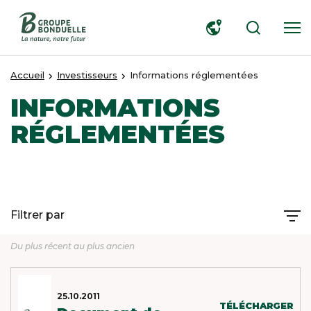
RECHERCHER
Accueil
Investisseurs
Informations réglementées
INFORMATIONS
RÉGLEMENTÉES
X
Filtrer par
MEET OUR PLANET-
Du plus récent au plus ancien
FRIENDLY FOOD
PACKAGING
25.10.2011
TÉLÉCHARGER