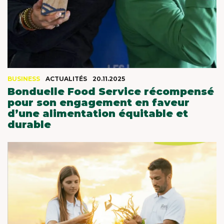
X
MEET OUR PLANET-
FRIENDLY FOOD
BUSINESS
ACTUALITÉS
20.11.2025
Bonduelle Food Service récompensé
PACKAGING
pour son engagement en faveur
d’une alimentation équitable et
durable